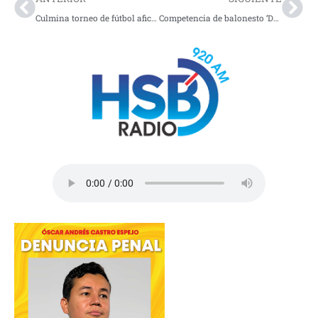
Culmina torneo de fútbol aficionado en Ipiales
Competencia de balonesto ‘Desafio de triples’ en Albán, Nariño