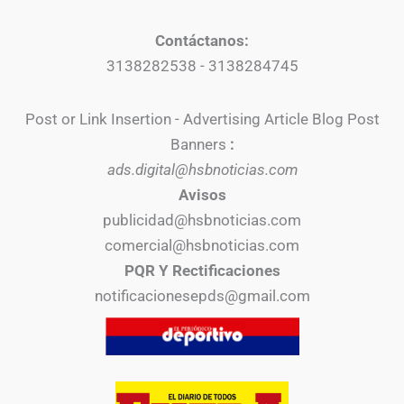
Contáctanos:
3138282538 - 3138284745
Post or Link Insertion - Advertising Article Blog Post
Banners
:
ads.digital@hsbnoticias.com
Avisos
publicidad@hsbnoticias.com
comercial@hsbnoticias.com
PQR Y Rectificaciones
notificacionesepds@gmail.com