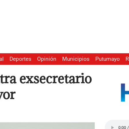
al
Deportes
Opinión
Municipios
Putumayo
R
ra exsecretario
vor