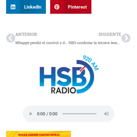
LinkedIn
Pinterest
Prev
Nex
ANTERIOR
SIGUIENTE
Mbappé perdió el control y dejó al Madrid con 10
HBO confirma la tercera temporada de «The Last of Us»