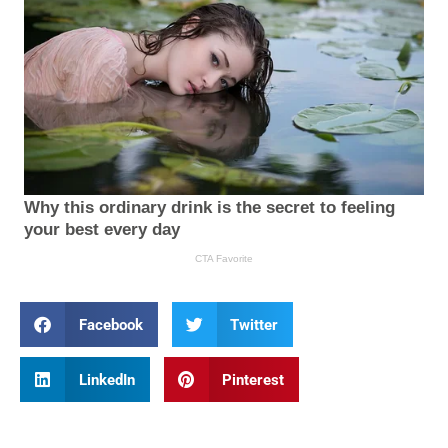
Facebook
Twitter
LinkedIn
Pinterest
Prev
Nex