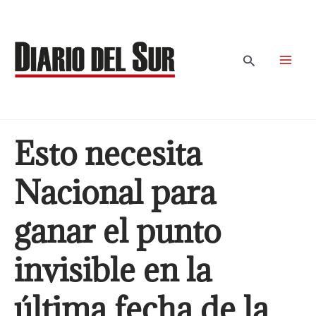
Ir
al
contenido
Buscar
Esto necesita
Nacional para
ganar el punto
invisible en la
última fecha de la