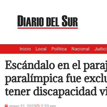
Ir
al
contenido
Inicio
Local
Política
Nacional
Judici
Escándalo en el par
paralímpica fue excl
tener discapacidad v
mayo 21, 2025
2:20 pm