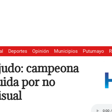
al
Deportes
Opinión
Municipios
Putumayo
R
ajudo: campeona
uida por no
isual