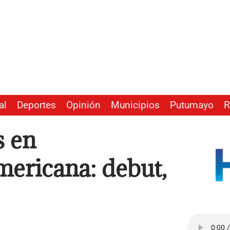
al
Deportes
Opinión
Municipios
Putumayo
R
s en
mericana: debut,