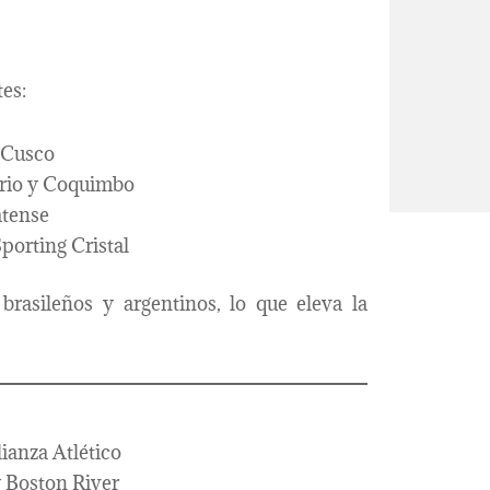
es:
y Cusco
ario y Coquimbo
atense
Sporting Cristal
brasileños y argentinos, lo que eleva la
lianza Atlético
y Boston River