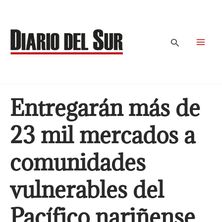
Ir
al
contenido
Buscar
Entregarán más de
23 mil mercados a
comunidades
vulnerables del
Pacífico nariñense