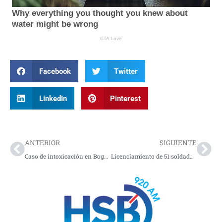
Facebook
Twitter
LinkedIn
Pinterest
Prev
Nex
ANTERIOR
SIGUIENTE
Caso de intoxicación en Bogotá: dictamen de Medicina Legal revela homicidio
Licenciamiento de 51 soldados de reserva