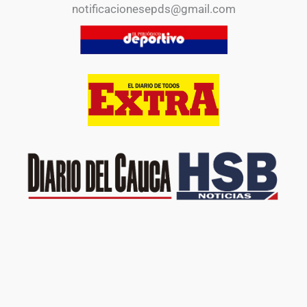
notificacionesepds@gmail.com