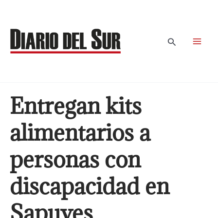
Ir
al
contenido
Buscar
Entregan kits
alimentarios a
personas con
discapacidad en
Sapuyes