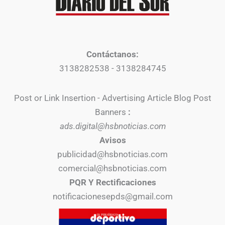
Contáctanos:
3138282538 - 3138284745
Post or Link Insertion - Advertising Article Blog Post
Banners
:
ads.digital@hsbnoticias.com
Avisos
publicidad@hsbnoticias.com
comercial@hsbnoticias.com
PQR Y Rectificaciones
notificacionesepds@gmail.com