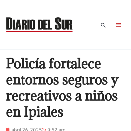
Ir
al
contenido
Buscar
Policía fortalece
entornos seguros y
recreativos a niños
en Ipiales
abril 26, 2025
9:52 am