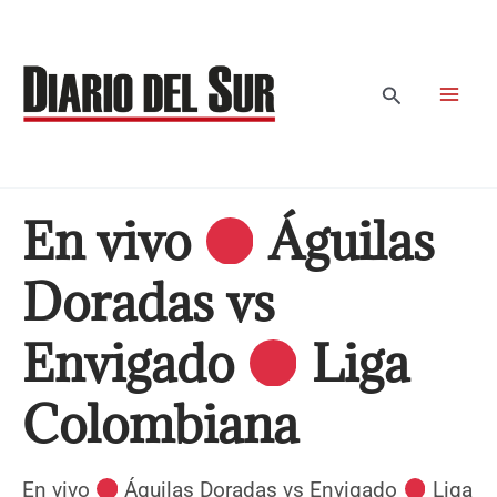
Ir
al
contenido
Buscar
En vivo
Águilas
Doradas vs
Envigado
Liga
Colombiana
En vivo
Águilas Doradas vs Envigado
Liga