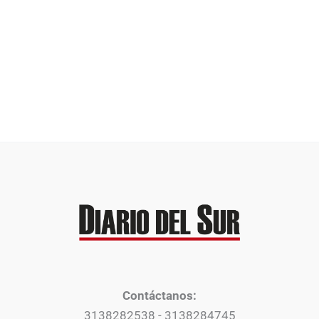
Contáctanos:
3138282538 - 3138284745