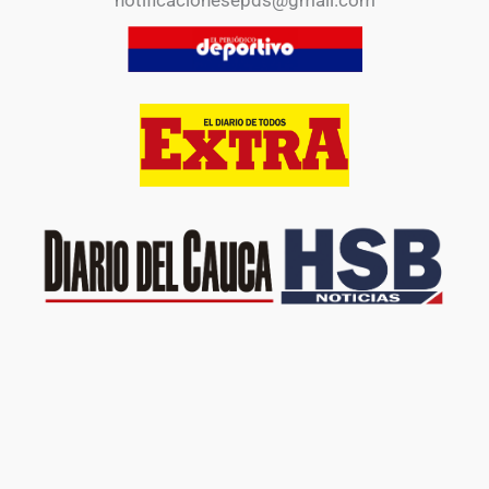
notificacionesepds@gmail.com