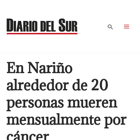
Ir
al
contenido
Buscar
En Nariño
alrededor de 20
personas mueren
mensualmente por
cáncer