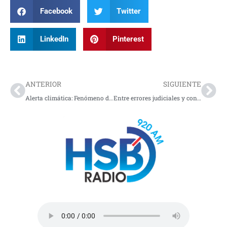
Facebook
Twitter
LinkedIn
Pinterest
Prev
Nex
ANTERIOR
SIGUIENTE
Alerta climática: Fenómeno del El Niño escala al 82% este mes
Entre errores judiciales y contradicciones: el caso Sandra Ortiz entra en fase crítica