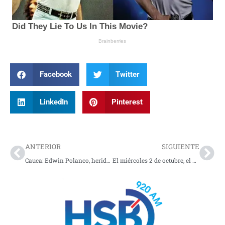
Facebook
Twitter
LinkedIn
Pinterest
Prev
Nex
ANTERIOR
SIGUIENTE
Cauca: Edwin Polanco, herido en Cajíbio tras un ataque armado
El miércoles 2 de octubre, el Senado elegirá al próximo procurador