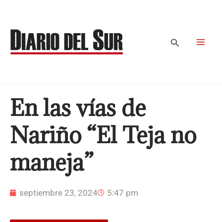
Ir
al
contenido
Buscar
En las vías de
Nariño “El Teja no
maneja”
septiembre 23, 2024
5:47 pm