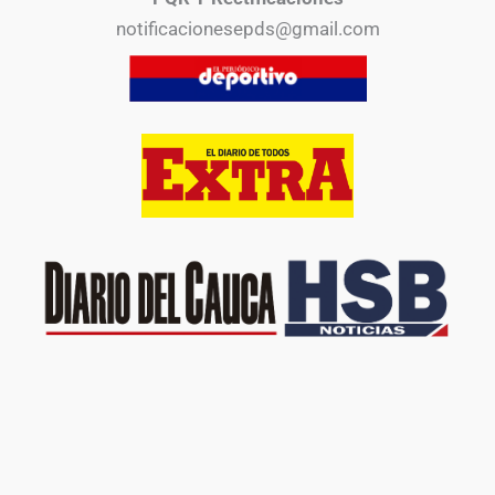
notificacionesepds@gmail.com