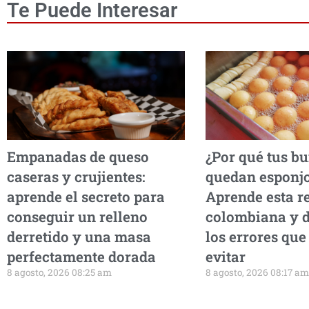
Te Puede Interesar
Empanadas de queso
¿Por qué tus b
caseras y crujientes:
quedan esponj
aprende el secreto para
Aprende esta r
conseguir un relleno
colombiana y 
derretido y una masa
los errores que
perfectamente dorada
evitar
8 agosto, 2026 08:25 am
8 agosto, 2026 08:17 am