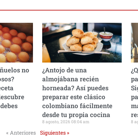
uñuelos no
¿Antojo de una
¿Q
osos?
almojábana recién
pa
eceta
horneada? Así puedes
Si
descubre
preparar este clásico
pa
 debes
colombiano fácilmente
ma
desde tu propia cocina
re
8 agosto, 2026 08:04 am
8 a
« Anteriores
Siguientes »