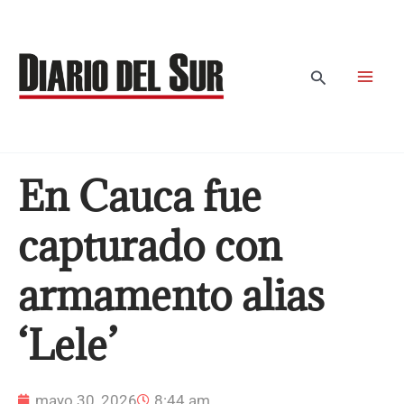
Ir
al
contenido
Buscar
En Cauca fue
capturado con
armamento alias
‘Lele’
mayo 30, 2026
8:44 am