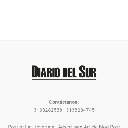
Contáctanos:
3138282538 - 3138284745
Post or Link Insertion - Advertising Article Blog Post