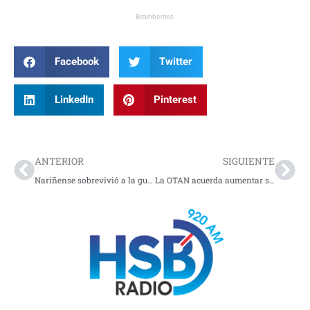
Facebook
Twitter
LinkedIn
Pinterest
Prev
Nex
ANTERIOR
SIGUIENTE
Nariñense sobrevivió a la guerra entre Rusia y Ucrania, pero fue asesinado en México
La OTAN acuerda aumentar su inversión en defensa durante la cumbre de Ankara