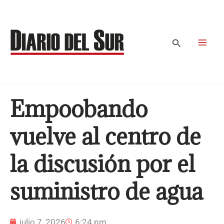
Ir
al
contenido
Buscar
Empoobando
vuelve al centro de
la discusión por el
suministro de agua
julio 7, 2026
6:24 pm