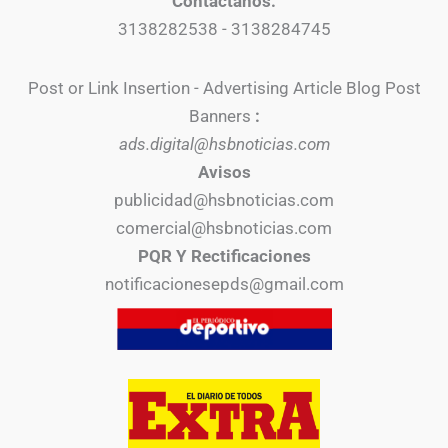
Contáctanos:
3138282538 - 3138284745
Post or Link Insertion - Advertising Article Blog Post
Banners
:
ads.digital@hsbnoticias.com
Avisos
publicidad@hsbnoticias.com
comercial@hsbnoticias.com
PQR Y Rectificaciones
notificacionesepds@gmail.com