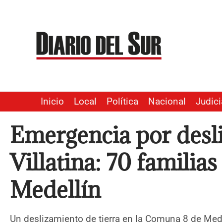
Ir
al
contenido
Inicio
Local
Política
Nacional
Judici
Emergencia por desl
Villatina: 70 familia
Medellín
Un deslizamiento de tierra en la Comuna 8 de Med