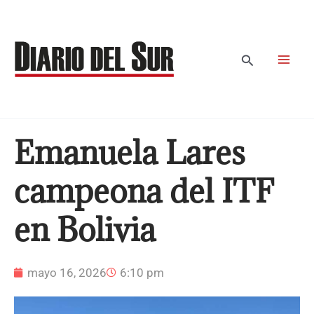
Ir
al
contenido
Buscar
Emanuela Lares
campeona del ITF
en Bolivia
mayo 16, 2026
6:10 pm