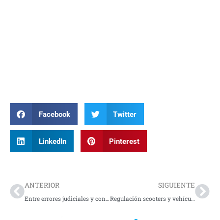
Facebook
Twitter
LinkedIn
Pinterest
Prev
Nex
ANTERIOR
SIGUIENTE
Entre errores judiciales y contradicciones: el caso Sandra Ortiz entra en fase crítica
Regulación scooters y vehículos eléctricos personales: así serían las nuevas normas en Colombia