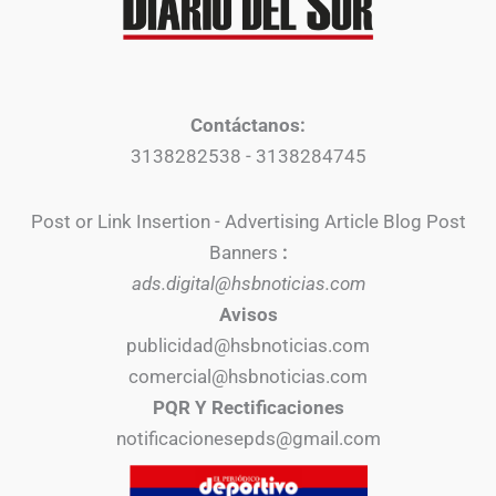
Contáctanos:
3138282538 - 3138284745
Post or Link Insertion - Advertising Article Blog Post
Banners
:
ads.digital@hsbnoticias.com
Avisos
publicidad@hsbnoticias.com
comercial@hsbnoticias.com
PQR Y Rectificaciones
notificacionesepds@gmail.com