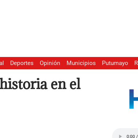
al
Deportes
Opinión
Municipios
Putumayo
R
istoria en el