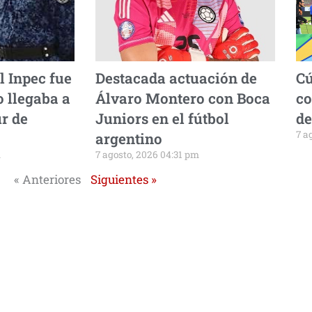
l Inpec fue
Destacada actuación de
Cú
 llegaba a
Álvaro Montero con Boca
co
ur de
Juniors en el fútbol
de
7 a
argentino
m
7 agosto, 2026 04:31 pm
« Anteriores
Siguientes »