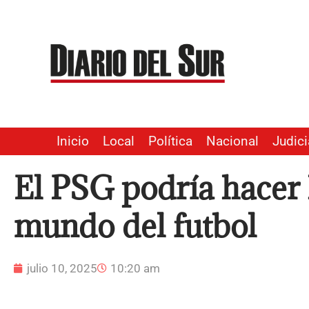
Ir
al
contenido
Inicio
Local
Política
Nacional
Judici
El PSG podría hacer h
mundo del futbol
julio 10, 2025
10:20 am