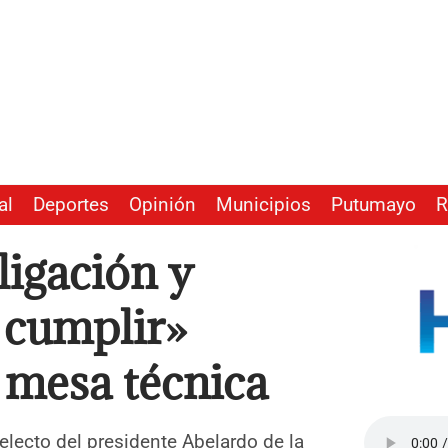
al
Deportes
Opinión
Municipios
Putumayo
R
ligación y
 cumplir»
á mesa técnica
electo del presidente Abelardo de la