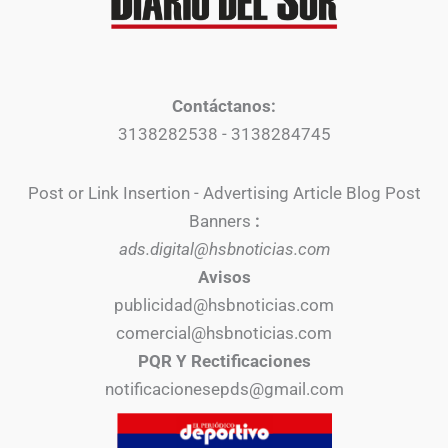
Contáctanos:
3138282538 - 3138284745
Post or Link Insertion - Advertising Article Blog Post
Banners
:
ads.digital@hsbnoticias.com
Avisos
publicidad@hsbnoticias.com
comercial@hsbnoticias.com
PQR Y Rectificaciones
notificacionesepds@gmail.com