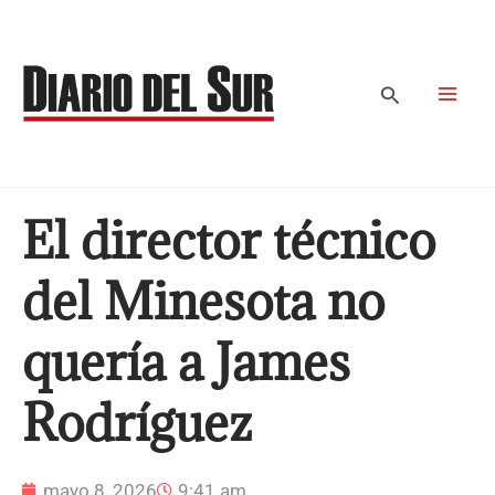
Ir
al
contenido
Buscar
El director técnico
del Minesota no
quería a James
Rodríguez
mayo 8, 2026
9:41 am