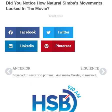
Facebook
Twitter
LinkedIn
Pinterest
Prev
Nex
ANTERIOR
SIGUIENTE
Boyacá: Un recorrido por sus encantos naturales y culturales
Así sueña ‘Fiesta’, lo nuevo Systema Solar y Los Auténticos Decadentes