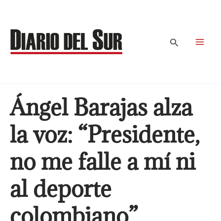
Ir
al
contenido
Buscar
Ángel Barajas alza
la voz: “Presidente,
no me falle a mí ni
al deporte
colombiano”