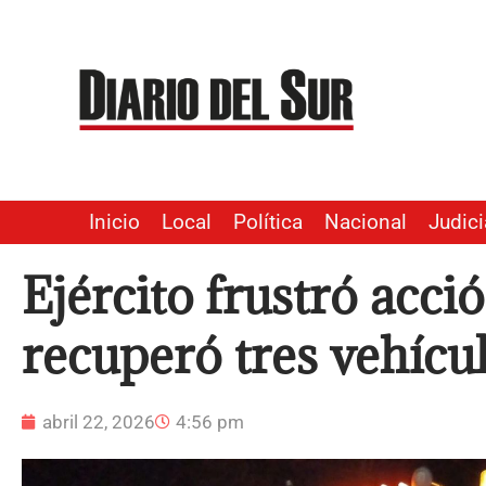
Ir
al
contenido
Inicio
Local
Política
Nacional
Judici
Ejército frustró acció
recuperó tres vehícu
abril 22, 2026
4:56 pm