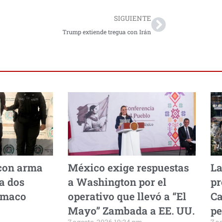
SIGUIENTE
Trump extiende tregua con Irán
con arma
México exige respuestas
La
a dos
a Washington por el
pr
umaco
operativo que llevó a “El
Ca
Mayo” Zambada a EE. UU.
pe