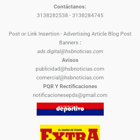
Contáctanos:
3138282538 - 3138284745
Post or Link Insertion - Advertising Article Blog Post
Banners
:
ads.digital@hsbnoticias.com
Avisos
publicidad@hsbnoticias.com
comercial@hsbnoticias.com
PQR Y Rectificaciones
notificacionesepds@gmail.com