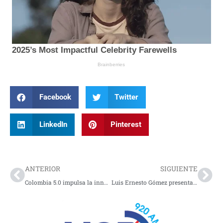
Facebook
Twitter
LinkedIn
Pinterest
Prev
Nex
ANTERIOR
SIGUIENTE
Colombia 5.0 impulsa la innovación digital en las regiones
Luis Ernesto Gómez presenta su libro ‘Crear confianza, el secreto de la felicidad y la prosperidad’