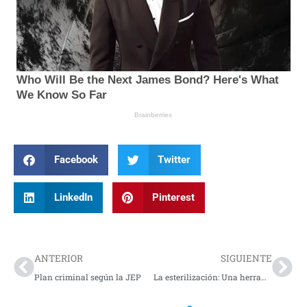
Facebook
Twitter
LinkedIn
Pinterest
Prev
Nex
ANTERIOR
SIGUIENTE
Plan criminal según la JEP
La esterilización: Una herramienta para reducir la población de gatos en Colombia