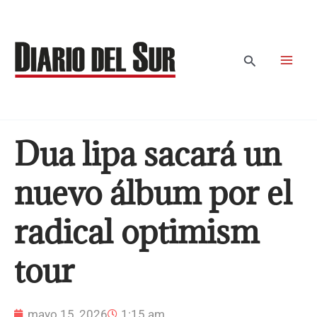
Ir
al
contenido
Buscar
Dua lipa sacará un
nuevo álbum por el
radical optimism
tour
mayo 15, 2026
1:15 am