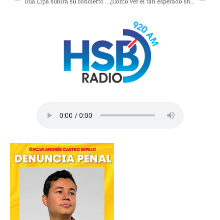
Dua Lipa subirá su concierto en México a YouTube
¿Cómo ver el tan esperado show de Dua lipa en Mexico?