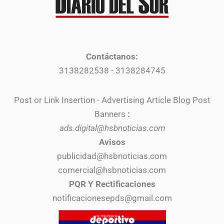
Contáctanos:
3138282538 - 3138284745
Post or Link Insertion - Advertising Article Blog Post
Banners
:
ads.digital@hsbnoticias.com
Avisos
publicidad@hsbnoticias.com
comercial@hsbnoticias.com
PQR Y Rectificaciones
notificacionesepds@gmail.com