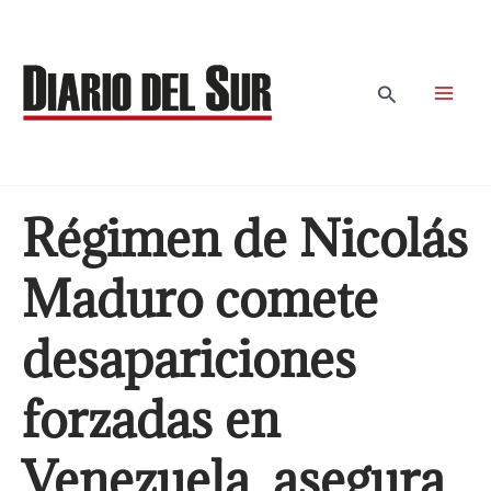
Ir
al
contenido
Buscar
Régimen de Nicolás
Maduro comete
desapariciones
forzadas en
Venezuela, asegura