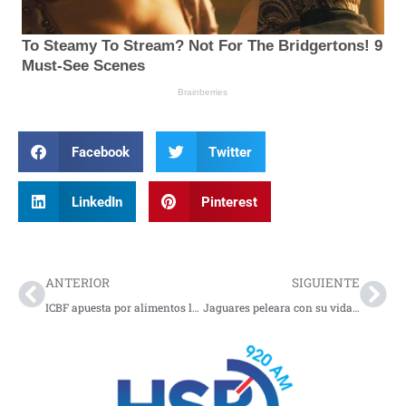
Facebook
Twitter
LinkedIn
Pinterest
Prev
Nex
ANTERIOR
SIGUIENTE
ICBF apuesta por alimentos locales para combatir la desnutrición infantil
Jaguares peleara con su vida volver a la primera division del FPC