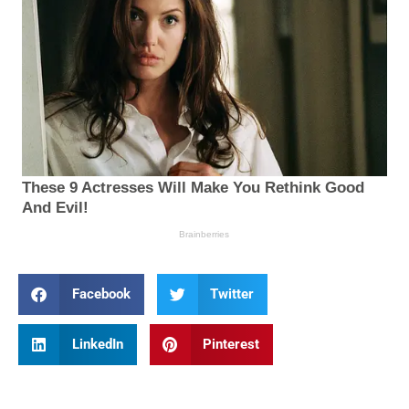
Facebook
Twitter
LinkedIn
Pinterest
Prev
Nex