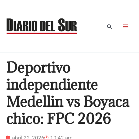
Ir
al
contenido
Buscar
Deportivo
independiente
Medellin vs Boyaca
chico: FPC 2026
abril 22, 2026
10:42 am