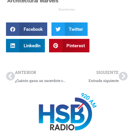
Facebook
Twitter
LinkedIn
Pinterest
Prev
Nex
ANTERIOR
SIGUIENTE
¿Cuánto gana un sacerdote católico en Colombia? Sueldos de hasta 5 salarios mínimos
Entrada siguiente