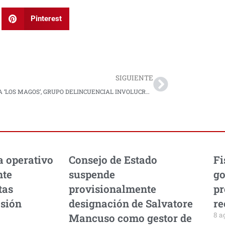
Pinterest
Next
SIGUIENTE
GOLPE A ‘LOS MAGOS’, GRUPO DELINCUENCIAL INVOLUCRADO ENHOMICIDIOS SELECTIVOS Y TRÁFICO DE ESTUPEFACIENTES EN VALLEDEL CAUCA
a operativo
Consejo de Estado
Fi
nte
suspende
go
tas
provisionalmente
pr
esión
designación de Salvatore
re
8 a
Mancuso como gestor de