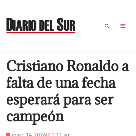
Ir
al
contenido
Buscar
Cristiano Ronaldo a
falta de una fecha
esperará para ser
campeón
mayo 14, 2026
2:11 am