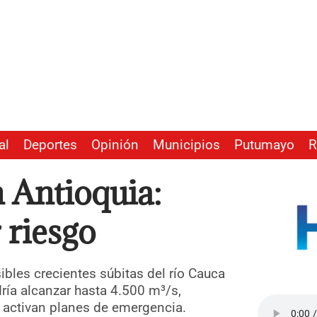
al
Deportes
Opinión
Municipios
Putumayo
R
n Antioquia:
 riesgo
bles crecientes súbitas del río Cauca
ría alcanzar hasta 4.500 m³/s,
 activan planes de emergencia.