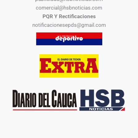
comercial@hsbnoticias.com
PQR Y Rectificaciones
notificacionesepds@gmail.com