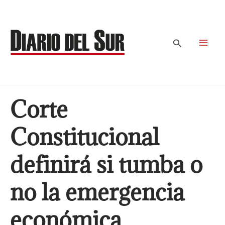
Ir
al
contenido
Buscar
Corte
Constitucional
definirá si tumba o
no la emergencia
económica