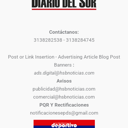
Contáctanos:
3138282538 - 3138284745
Post or Link Insertion - Advertising Article Blog Post
Banners
:
ads.digital@hsbnoticias.com
Avisos
publicidad@hsbnoticias.com
comercial@hsbnoticias.com
PQR Y Rectificaciones
notificacionesepds@gmail.com