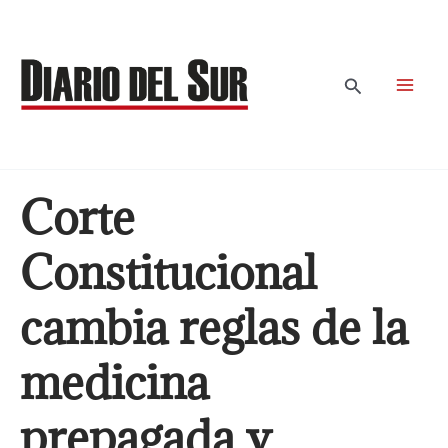
Ir
al
contenido
Buscar
Corte
Constitucional
cambia reglas de la
medicina
prepagada y