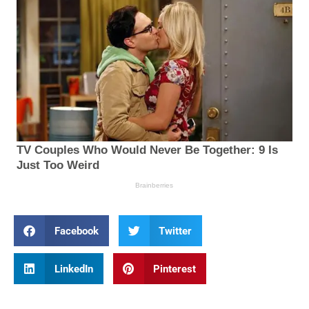
Facebook
Twitter
LinkedIn
Pinterest
Prev
Nex