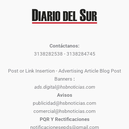
Contáctanos:
3138282538 - 3138284745
Post or Link Insertion - Advertising Article Blog Post
Banners
:
ads.digital@hsbnoticias.com
Avisos
publicidad@hsbnoticias.com
comercial@hsbnoticias.com
PQR Y Rectificaciones
notificacionesepds@gmail.com