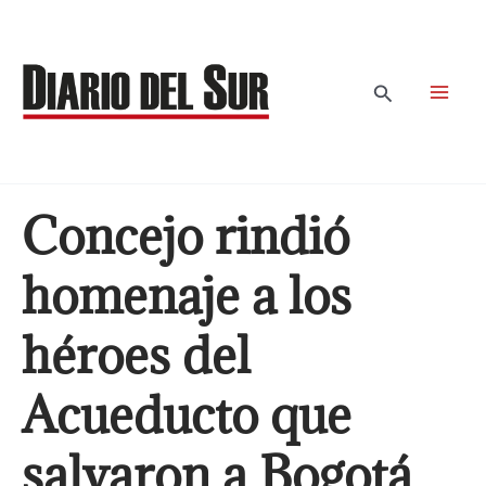
Ir
al
contenido
Buscar
Concejo rindió
homenaje a los
héroes del
Acueducto que
salvaron a Bogotá