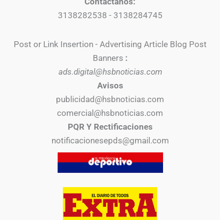
Contáctanos:
3138282538 - 3138284745
Post or Link Insertion - Advertising Article Blog Post
Banners
:
ads.digital@hsbnoticias.com
Avisos
publicidad@hsbnoticias.com
comercial@hsbnoticias.com
PQR Y Rectificaciones
notificacionesepds@gmail.com