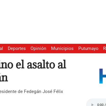
al
Deportes
Opinión
Municipios
Putumayo
R
o el asalto al
án
residente de Fedegán José Félix