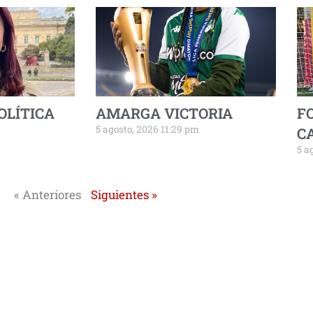
OLÍTICA
AMARGA VICTORIA
F
5 agosto, 2026 11:29 pm
C
5 a
« Anteriores
Siguientes »