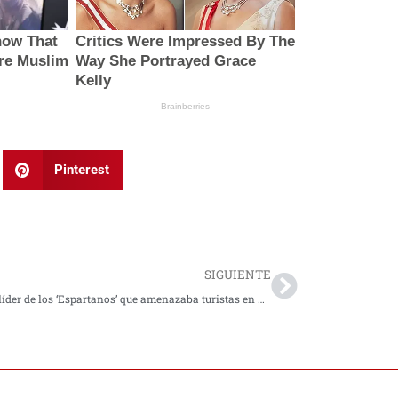
Pinterest
Next
SIGUIENTE
Cayó el líder de los ‘Espartanos’ que amenazaba turistas en Buenaventura