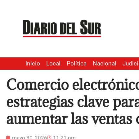
Ir
al
contenido
Inicio
Local
Política
Nacional
Judici
Comercio electrónic
estrategias clave pa
aumentar las ventas 
mayo 30, 2026
11:21 pm