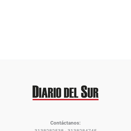
Contáctanos:
3138282538 - 3138284745