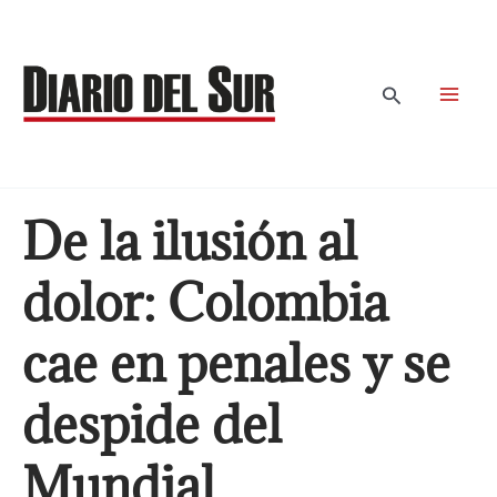
Ir
al
contenido
Buscar
De la ilusión al
dolor: Colombia
cae en penales y se
despide del
Mundial