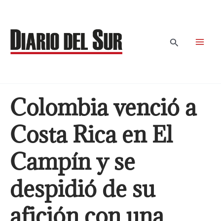
Ir
al
contenido
Buscar
Colombia venció a
Costa Rica en El
Campín y se
despidió de su
afición con una