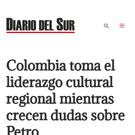
Ir
al
contenido
Buscar
Colombia toma el
liderazgo cultural
regional mientras
crecen dudas sobre
Petro