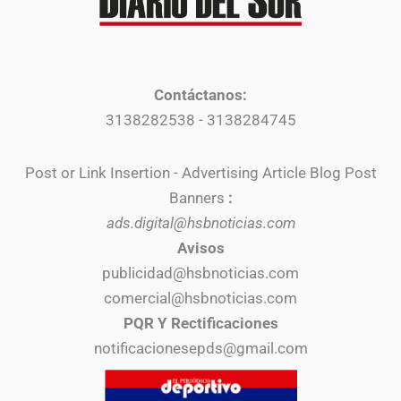
Contáctanos:
3138282538 - 3138284745
Post or Link Insertion - Advertising Article Blog Post
Banners
:
ads.digital@hsbnoticias.com
Avisos
publicidad@hsbnoticias.com
comercial@hsbnoticias.com
PQR Y Rectificaciones
notificacionesepds@gmail.com