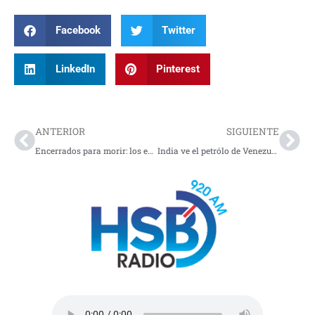
Facebook
Twitter
LinkedIn
Pinterest
Prev
Nex
ANTERIOR
SIGUIENTE
Encerrados para morir: los entierros colectivos de presos en Ecuador
India ve el petrólo de Venezuela como “una oportunidad”: la reunión entre Rodríguez y Modi